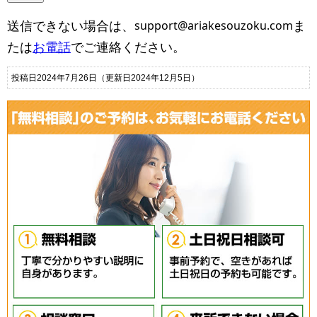
た場合には、事前にお客様にその目的を連絡し、
送信できない場合は、
ま
承諾を得た上でのみ利用します。
たは
お電話
でご連絡ください。
新たな目的に同意して頂けない場合は、お客様ご
投稿日2024年7月26日
（更新日2024年12月5日）
自身の判断により、それを拒否していただくこと
ができます。
また、お客様プロファイルを高めるために、オフ
ラインからあるいは第三者から得た情報を補足し
たりすることもありませんのでご安心ください。
当事務所は当サイトを訪問されたお客さまのプラ
イバシーを守るために合理的な範囲で必要な措置
をとります。
当事務所は以上の方針を改定することがありま