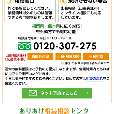
す。
その場合すべての改定はこのホームページで通知
いたします。
業務範囲
相続業務と周辺業務
0120-30
利用目的
当サイトでは、以下の目的で個人情報を利用しま
す。
相談
お見積のご依頼・ご質問に関するご回答、資
料送付。
ネット予約
当事務所に関連する情報のご提供。